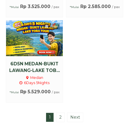
Rp 3.525.000
Rp 2.585.000
/ pax
/ pax
*Mulai
*Mulai
Hotel
6D5N MEDAN-BUKIT
LAWANG-LAKE TOB...
Medan
6Days 5Nights
Rp 5.529.000
/ pax
*Mulai
1
2
Next