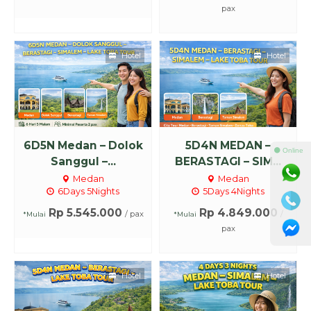
pax
Hotel
Hotel
6D5N Medan – Dolok
5D4N MEDAN –
⚫ Online
Sanggul –...
BERASTAGI – SIM...
Medan
Medan
6Days 5Nights
5Days 4Nights
Rp 5.545.000
Rp 4.849.000
/ pax
/
*Mulai
*Mulai
pax
Hotel
Hotel