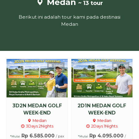
Medan
~ 13 tour
Berikut ini adalah tour kami pada destinasi
Medan
Hotel
Hotel
3D2N MEDAN GOLF
2D1N MEDAN GOLF
WEEK-END
WEEK-END
Medan
Medan
3Days 2Nights
2Days 1Nights
Rp 6.585.000
Rp 4.095.000
/ pax
/
*Mulai
*Mulai