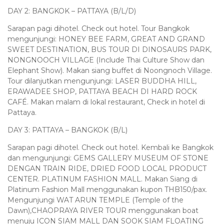
DAY 2: BANGKOK – PATTAYA (B/L/D)
Sarapan pagi dihotel. Check out hotel. Tour Bangkok
mengunjungi: HONEY BEE FARM, GREAT AND GRAND
SWEET DESTINATION, BUS TOUR DI DINOSAURS PARK,
NONGNOOCH VILLAGE (Include Thai Culture Show dan
Elephant Show). Makan siang buffet di Noongnoch Village.
Tour dilanjutkan mengunjungi: LASER BUDDHA HILL,
ERAWADEE SHOP, PATTAYA BEACH DI HARD ROCK
CAFÉ. Makan malam di lokal restaurant, Check in hotel di
Pattaya.
DAY 3: PATTAYA – BANGKOK (B/L)
Sarapan pagi dihotel. Check out hotel. Kembali ke Bangkok
dan mengunjungi: GEMS GALLERY MUSEUM OF STONE
DENGAN TRAIN RIDE, DRIED FOOD LOCAL PRODUCT
CENTER. PLATINUM FASHION MALL. Makan Siang di
Platinum Fashion Mall menggunakan kupon THB150/pax.
Mengunjungi WAT ARUN TEMPLE (Temple of the
Dawn),CHAOPRAYA RIVER TOUR menggunakan boat
menuju ICON SIAM MALL DAN SOOK SIAM FLOATING