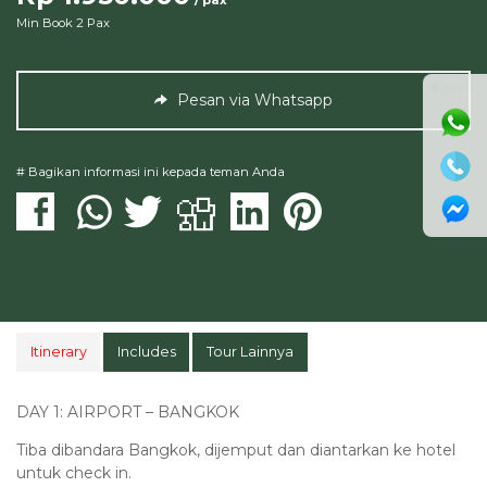
Min Book 2 Pax
⚫ Online
Pesan via Whatsapp
# Bagikan informasi ini kepada teman Anda
Itinerary
Includes
Tour Lainnya
DAY 1: AIRPORT – BANGKOK
Tiba dibandara Bangkok, dijemput dan diantarkan ke hotel
untuk check in.