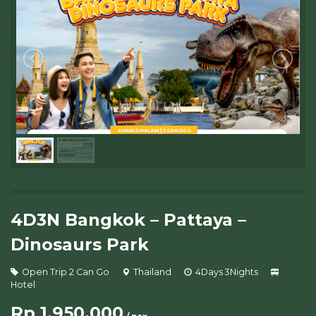
4D3N Bangkok – Pattaya –
Dinosaurs Park
Open Trip 2 Can Go
Thailand
4Days 3Nights
Hotel
Rp 1.950.000
/ pax